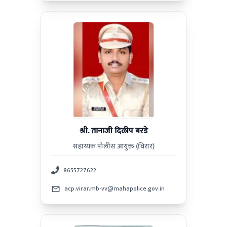
श्री. तानाजी दिलीप बरडे
सहाय्यक पोलीस आयुक्त (विरार)
8655727622
acp.virar.mb-vv@mahapolice.gov.in