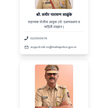
श्री. समीर नारायण साळुंके
सहाय्यक पोलीस आयुक्त (पो. दळणवळण व
माहिती तंत्रज्ञान )
02235006115
acppcit.mb-vv@mahapolice.gov.in