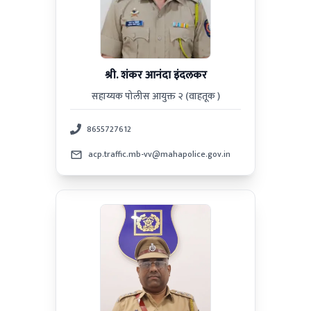
श्री. शंकर आनंदा इंदलकर
सहाय्यक पोलीस आयुक्त २ (वाहतूक )
8655727612
acp.traffic.mb-vv@mahapolice.gov.in