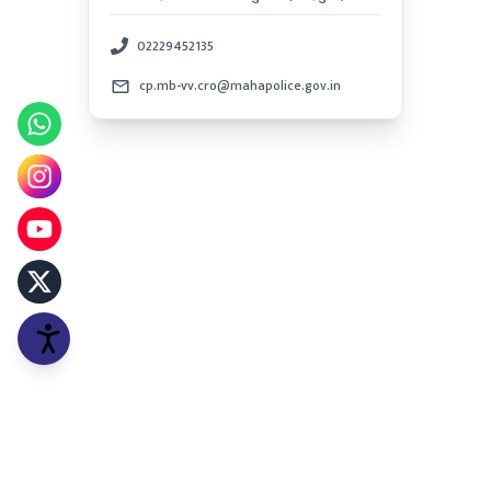
02229452135
cp.mb-vv.cro@mahapolice.gov.in
कॉपीराईट © २०२५ मिरा-भाईंदर, वसई-विरार पोलीस