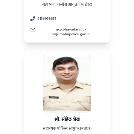
सहाय्यक पोलीस आयुक्त (भाईंदर)
9136938855
acp.bhayndar.mb-
vv@mahapolice.gov.in
श्री. सोहेल शेख
सहाय्यक पोलिस आयुक्त (नवघर)