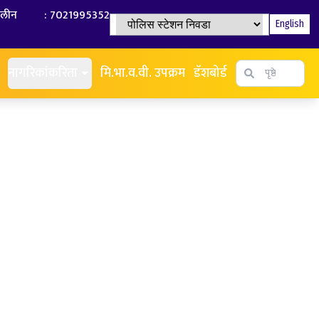
ालीन
:
7021995352
English
पोलिस स्टेशन निवडा
नागरिकांकरिता
मि.भा.व.वी. उपक्रम
डॅशबोर्ड