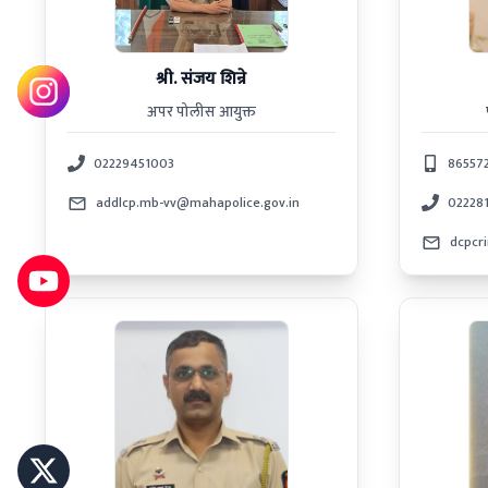
श्री. संजय शिन्रे
अपर पोलीस आयुक्त
02229451003
86557
addlcp.mb-vv@mahapolice.gov.in
02228
dcpcr