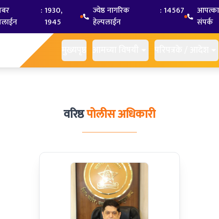
यबर
:
1930,
ज्येष्ठ नागरिक
:
14567
आपत्क
्पलाईन
1945
हेल्पलाईन
संपर्क
मुख्यपृष्ठ
आमच्या विषयी
परिपत्रके / आदेश
वरिष्ठ
पोलीस अधिकारी