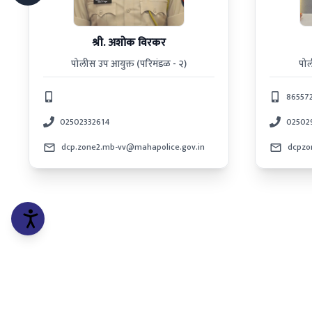
श्री. अशोक विरकर
पोलीस उप आयुक्त (परिमंडळ - २)
पोल
86557
02502332614
02502
dcp.zone2.mb-vv@mahapolice.gov.in
dcpzo
कॉपीराईट © २०२५ मिरा-भाईंदर, वसई-विरार पोलीस