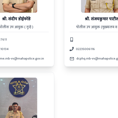
श्री. संदीप डोईफोडे
श्री. संजयकुमार पाटी
पोलीस उप आयुक्त ( गुन्हे )
पोलीस उप आयुक्त (मुख्यालय व 
27611
110134
02235006116
ime.mb-vv@mahapolice.gov.in
dcphq.mb-vv@mahapolice.g