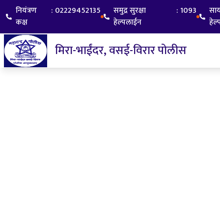
नियंत्रण
:
02229452135
समुद्र सुरक्षा
:
1093
सा
कक्ष
हेल्पलाईन
हेल
मिरा-भाईंदर, वसई-विरार पोलीस