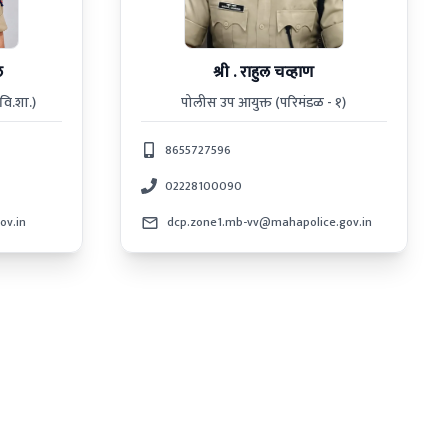
ल
श्री . राहुल चव्हाण
वि.शा.)
पोलीस उप आयुक्त (परिमंडळ - १)
8655727596
02228100090
ov.in
dcp.zone1.mb-vv@mahapolice.gov.in