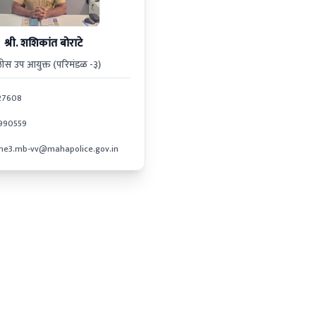
श्री. शशिकांत बोराटे
ीस उप आयुक्त (परिमंडळ -३)
27608
990559
ne3.mb-vv@mahapolice.gov.in
साइट मॅप
अस्वीकरण
गोपनीयता धोरण
नियम आणि 