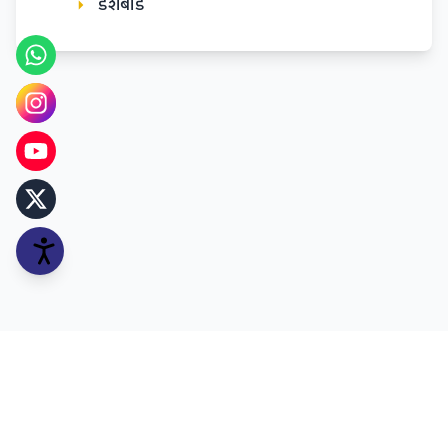
डॅशबोर्ड
कॉपीराईट © २०२५ मिरा-भाईंदर, वसई-विरार पोलीस