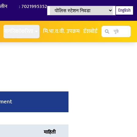
ालीन
:
7021995352
English
पोलिस स्टेशन निवडा
नागरिकांकरिता
मि.भा.व.वी. उपक्रम
डॅशबोर्ड
tment
माहिती