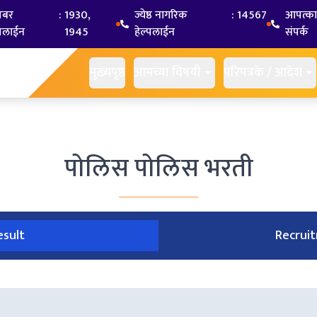
यबर
:
1930,
ज्येष्ठ नागरिक
:
14567
आपत्क
्पलाईन
1945
हेल्पलाईन
संपर्क
मुख्यपृष्ठ
आमच्या विषयी
परिपत्रके / आदेश
पोलिस
पोलिस भरती
esult
Recrui