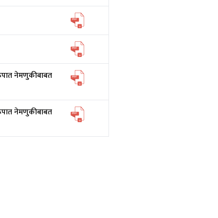
रूपात नेमणुकीबाबत
रूपात नेमणुकीबाबत