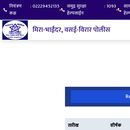
नियंत्रण
:
02229452135
समुद्र सुरक्षा
:
1093
सा
कक्ष
हेल्पलाईन
हेल
मिरा-भाईंदर, वसई-विरार पोलीस
R
तारीख
शीर्षक