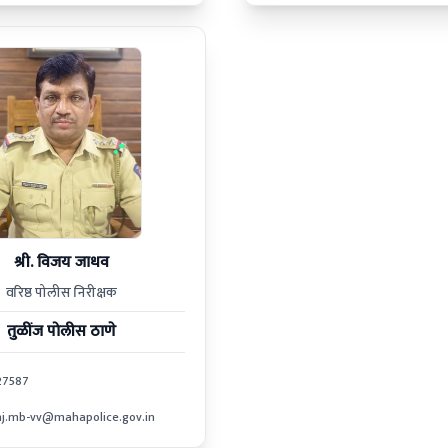
श्री. विजय जाधव
वरिष्ठ पोलीस निरीक्षक
तुळींज
पोलीस ठाणे
27587
inj.mb-vv@mahapolice.gov.in