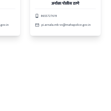
अर्नाळा
पोलीस ठाणे
8655727619
gov.in
pi.arnala.mb-vv@mahapolice.gov.in