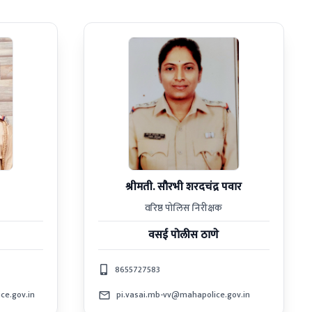
श्रीमती. सौरभी शरदचंद्र पवार
वरिष्ठ पोलिस निरीक्षक
वसई
पोलीस ठाणे
8655727583
ce.gov.in
pi.vasai.mb-vv@mahapolice.gov.in