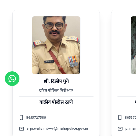
श्री. दिलीप घुगे
वरिष्ठ पोलिस निरीक्षक
वालीव
पोलीस ठाणे
8655727589
86557
srpi.waliv.mb-vv@mahapolice.gov.in
pi.ma