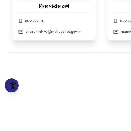
विरार
पोलीस ठाणे
8655727616
86557
pi.virar.mb-vv@mahapolice.gov.in
mandv
कॉपीराईट © २०२५ मिरा-भाईंदर, वसई-विरार पोलीस