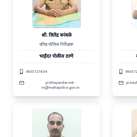
श्री. जितेंद्र कांबळे
वरिष्ठ पोलिस निरीक्षक
भाईंदर
पोलीस ठाणे
8655727604
86557
pi.bhayandar.mb-
pi.ka
vv@mahapolice.gov.in