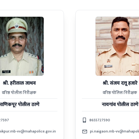
श्री. हरीलाल जाधव
श्री. संजय दत्तू हजारे
वरिष्ठ पोलीस निरीक्षक
वरिष्ठ पोलिस निरीक्षक
माणिकपूर
पोलीस ठाणे
नायगांव
पोलीस ठाणे
27597
8655727590
nikpur.mb-vv@mahapolice.gov.in
pi.naigaon.mb-vv@mahapoli