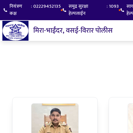
नियंत्रण
:
02229452135
समुद्र सुरक्षा
:
1093
सा
कक्ष
हेल्पलाईन
हेल
मिरा-भाईंदर, वसई-विरार पोलीस