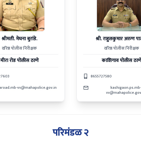
श्रीमती. मेघना बुरांडे.
श्री. राहुलकुमार अरुण प
वरिष्ठ पोलीस निरीक्षक
वरिष्ठ पोलीस निरीक्षक
मीरा रोड
पोलीस ठाणे
काशिगाव
पोलीस ठाण
27603
8655727580
raroad.mb-vv@mahapolice.gov.in
kashigaon.ps.mb
vv@mahapolice.gov
परिमंडळ २