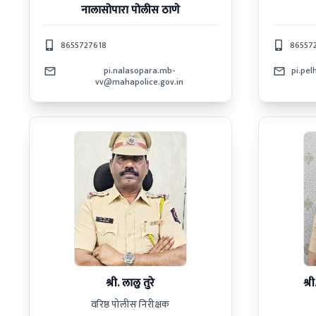
नालासोपारा
पोलीस ठाणे
8655727618
86557
pi.nalasopara.mb-
pi.pe
vv@mahapolice.gov.in
श्री. लालु तुरे
श्र
वरिष्ठ पोलीस निरीक्षक