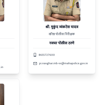
श्री. मुकुंद व्यंकटेश यादव
वरिष्ठ पोलीस निरीक्षक
नवघर
पोलीस ठाणे
8655727600
pi.navghar.mb-vv@mahapolice.gov.in
.in