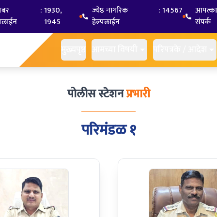
यबर
:
1930,
ज्येष्ठ नागरिक
:
14567
आपत्क
्पलाईन
1945
हेल्पलाईन
संपर्क
मुख्यपृष्ठ
आमच्या विषयी
परिपत्रके / आदेश
पोलीस स्टेशन
प्रभारी
परिमंडळ १