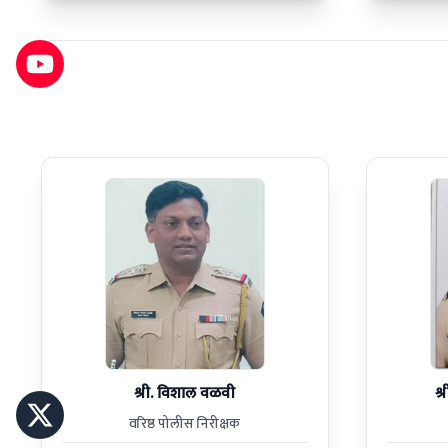
श्री. विशाल वळवी
श्
वरिष्ठ पोलीस निरीक्षक