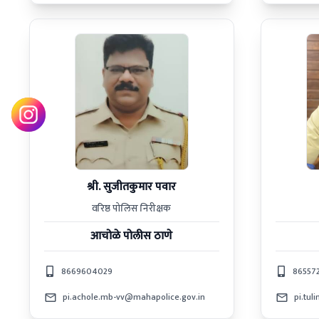
श्री. सुजीतकुमार पवार
वरिष्ठ पोलिस निरीक्षक
आचोळे
पोलीस ठाणे
8669604029
86557
pi.achole.mb-vv@mahapolice.gov.in
pi.tul