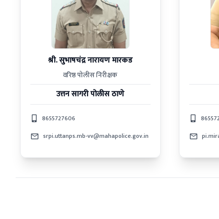
श्री. सुभाषचंद्र नारायण मारकड
वरिष्ठ पोलीस निरीक्षक
उत्तन सागरी
पोलीस ठाणे
8655727606
86557
srpi.uttanps.mb-vv@mahapolice.gov.in
pi.mi