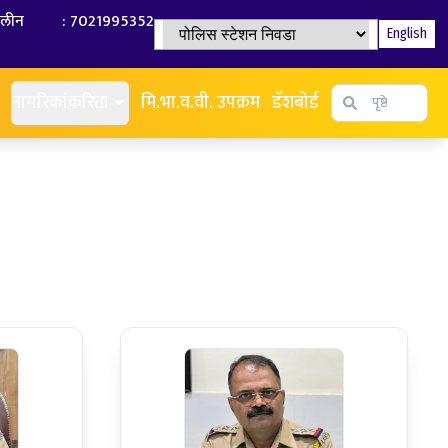
ालीन
:
7021995352
English
पोलिस स्टेशन निवडा
नागरिकांकरिता
मि.भा.व.वी. उपक्रम
डॅशबोर्ड