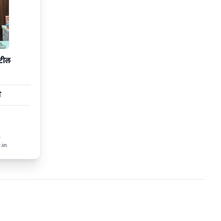
ाटील
े
-
.in