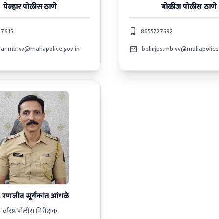
पेल्हार
पोलीस ठाणे
बोळींज
पोलीस ठाणे
27615
8655727592
lhar.mb-vv@mahapolice.gov.in
bolinjps.mb-vv@mahapolice.
ी. रणजीत सूर्यकांत आंधळे
वरिष्ठ पोलीस निरीक्षक