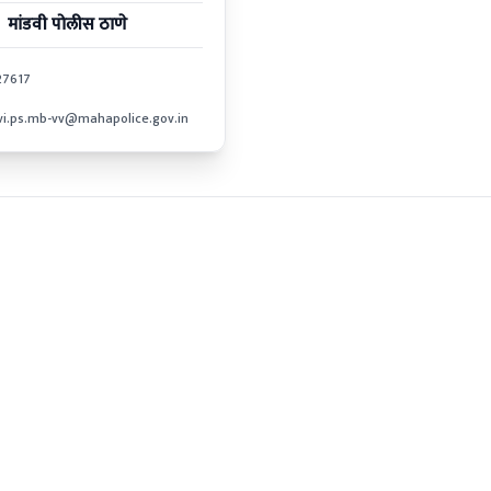
मांडवी
पोलीस ठाणे
27617
i.ps.mb-vv@mahapolice.gov.in
साइट मॅप
अस्वीकरण
गोपनीयता धोरण
नियम आणि 