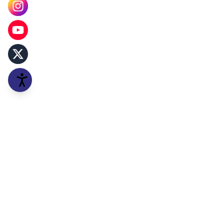
कॉपीराईट © २०२५ मिरा-भाईंदर, वसई-विरार पोलीस
साइट मॅप
अस्वीकरण
गोपनीयता धोरण
नियम आणि अटी
अभ्यागतांची संख्या
:
2750277
मिरा-भाईंदर, वसई-विरार पोलिसांच्या मालकीची
|